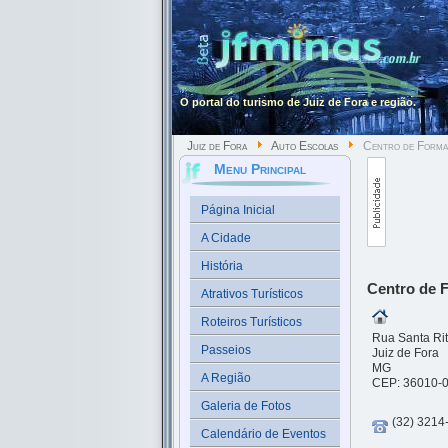
O portal do turismo de Juiz de Fora e região.
Juiz de Fora
Auto Escolas
Centro de Formaç
Menu Principal
Página Inicial
A Cidade
História
Centro de 
Atrativos Turísticos
Roteiros Turísticos
Rua Santa Rit
Passeios
Juiz de Fora
MG
A Região
CEP: 36010-
Galeria de Fotos
(32) 3214
Calendário de Eventos