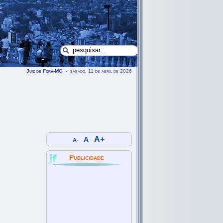
Juiz de Fora-MG
- sábado, 11 de abril de 2026
A+
A
A-
Publicidade