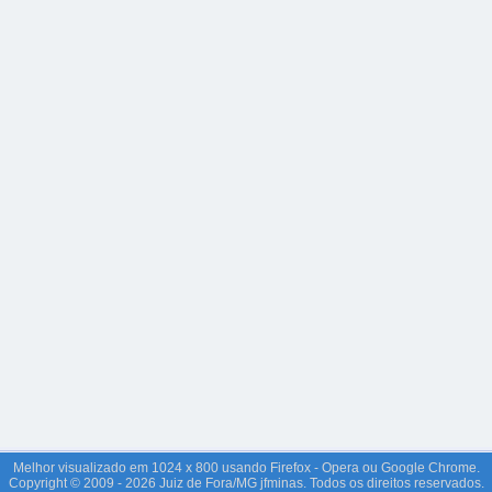
Melhor visualizado em 1024 x 800 usando Firefox - Opera ou Google Chrome.
Copyright © 2009 - 2026 Juiz de Fora/MG jfminas. Todos os direitos reservados.