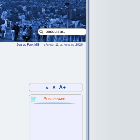
Juiz de Fora-MG
- sábado, 11 de abril de 2026
A+
A
A-
Publicidade