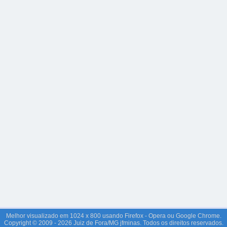
Melhor visualizado em 1024 x 800 usando Firefox - Opera ou Google Chrome.
Copyright © 2009 - 2026 Juiz de Fora/MG jfminas. Todos os direitos reservados.