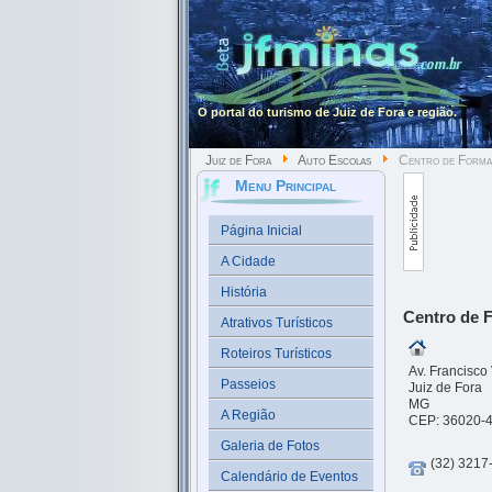
O portal do turismo de Juiz de Fora e região.
Juiz de Fora
Auto Escolas
Centro de Forma
Menu Principal
Página Inicial
A Cidade
História
Centro de 
Atrativos Turísticos
Roteiros Turísticos
Av. Francisco
Passeios
Juiz de Fora
MG
A Região
CEP: 36020-
Galeria de Fotos
(32) 3217
Calendário de Eventos