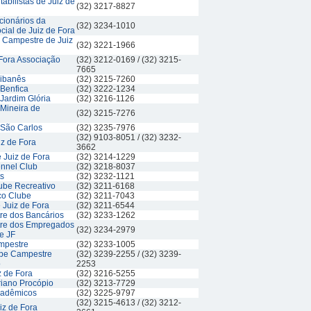
abilistas de Juiz de
(32) 3217-8827
cionários da
(32) 3234-1010
cial de Juiz de Fora
e Campestre de Juiz
(32) 3221-1966
 Fora Associação
(32) 3212-0169 / (32) 3215-
7665
Libanês
(32) 3215-7260
 Benfica
(32) 3222-1234
Jardim Glória
(32) 3216-1126
 Mineira de
(32) 3215-7276
 São Carlos
(32) 3235-7976
(32) 9103-8051 / (32) 3232-
z de Fora
3662
 Juiz de Fora
(32) 3214-1229
nnel Club
(32) 3218-8037
s
(32) 3232-1121
ube Recreativo
(32) 3211-6168
ico Clube
(32) 3211-7043
 Juiz de Fora
(32) 3211-6544
e dos Bancários
(32) 3233-1262
re dos Empregados
(32) 3234-2979
e JF
mpestre
(32) 3233-1005
ube Campestre
(32) 3239-2255 / (32) 3239-
o
2253
z de Fora
(32) 3216-5255
riano Procópio
(32) 3213-7729
cadêmicos
(32) 3225-9797
(32) 3215-4613 / (32) 3212-
iz de Fora