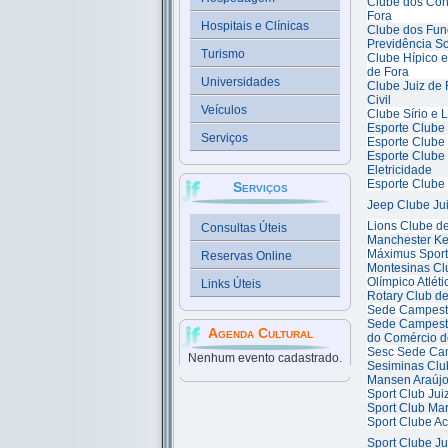
Clube dos Cont
Fora
Hospitais e Clínicas
Clube dos Fun
Previdência So
Turismo
Clube Hípico 
de Fora
Universidades
Clube Juiz de
Civil
Veículos
Clube Sírio e 
Esporte Clube
Serviços
Esporte Clube 
Esporte Clube
Eletricidade
Esporte Clube
Serviços
Jeep Clube Jui
Lions Clube de
Consultas Úteis
Manchester Ke
Máximus Sport
Reservas Online
Montesinas Cl
Olímpico Atlét
Links Úteis
Rotary Club de
Sede Campestr
Sede Campest
Agenda Cultural
do Comércio d
Sesc Sede Ca
Nenhum evento cadastrado.
Sesiminas Cl
Mansen Araúj
Sport Club Jui
Sport Club Ma
Sport Clube A
Sport Clube Ju