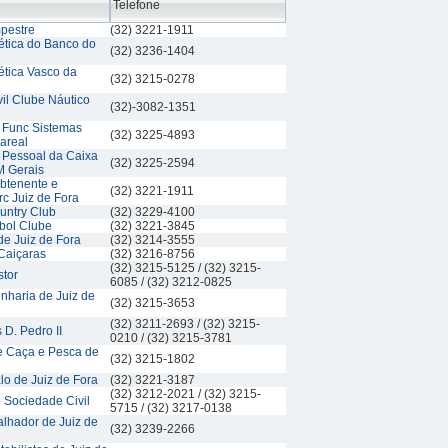
Telefone
pestre
(32) 3221-1911
ética do Banco do
(32) 3236-1404
ética Vasco da
(32) 3215-0278
il Clube Náutico
(32)-3082-1351
 Func Sistemas
(32) 3225-4893
areal
 Pessoal da Caixa
(32) 3225-2594
M Gerais
btenente e
(32) 3221-1911
c Juiz de Fora
untry Club
(32) 3229-4100
bol Clube
(32) 3221-3845
 de Juiz de Fora
(32) 3214-3555
 Caiçaras
(32) 3216-8756
(32) 3215-5125 / (32) 3215-
tor
6085 / (32) 3212-0825
nharia de Juiz de
(32) 3215-3653
(32) 3211-2693 / (32) 3215-
 D. Pedro II
0210 / (32) 3215-3781
 e Caça e Pesca de
(32) 3215-1802
o de Juiz de Fora
(32) 3221-3187
(32) 3212-2021 / (32) 3215-
 Sociedade Civil
5715 / (32) 3217-0138
lhador de Juiz de
(32) 3239-2266