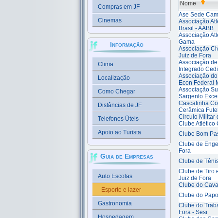
Nome
Compras em JF
Ase Sede Cam
Cinemas
Associação Atl
Brasil - AABB
Associação Atl
Gama
Informação
Associação Civ
Juiz de Fora
Associação de
Clima
Integrado Cedi
Associação do
Localização
Econ Federal 
Associação Su
Como Chegar
Sargento Excer
Cascatinha Co
Distâncias de JF
Cerâmica Fute
Círculo Militar
Telefones Úteis
Clube Atlético
Apoio ao Turista
Clube Bom Pas
Clube de Enge
Fora
Guia de Empresas
Clube de Tênis
Clube de Tiro
Auto Escolas
Juiz de Fora
Clube do Caval
Esporte e lazer
Clube do Papo
Gastronomia
Clube do Traba
Fora - Sesi
Hospedagem