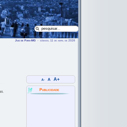
Juiz de Fora-MG
- sábado, 11 de abril de 2026
A+
A
A-
Publicidade
as.