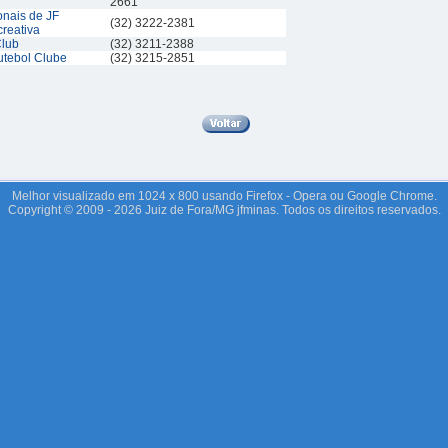
2661
nais de JF
(32) 3222-2381
reativa
Club
(32) 3211-2388
tebol Clube
(32) 3215-2851
Melhor visualizado em 1024 x 800 usando Firefox - Opera ou Google Chrome.
Copyright © 2009 - 2026 Juiz de Fora/MG jfminas. Todos os direitos reservados.