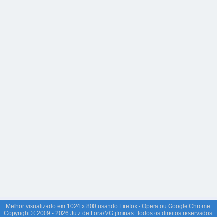
Melhor visualizado em 1024 x 800 usando Firefox - Opera ou Google Chrome.
Copyright © 2009 - 2026 Juiz de Fora/MG jfminas. Todos os direitos reservados.