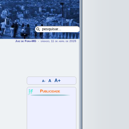
Juiz de Fora-MG
- sábado, 11 de abril de 2026
A+
A
A-
Publicidade