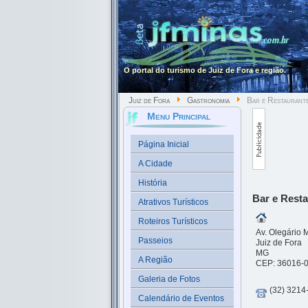
O portal do turismo de Juiz de Fora e região.
Juiz de Fora
Gastronomia
Bar e Restaurante
Menu Principal
Página Inicial
A Cidade
História
Bar e Resta
Atrativos Turísticos
Roteiros Turísticos
Av. Olegário 
Passeios
Juiz de Fora
MG
A Região
CEP: 36016-
Galeria de Fotos
(32) 3214
Calendário de Eventos