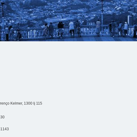
enço Kelmer, 1300 lj 115
330
-1143