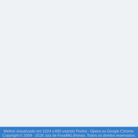
Melhor visualizado em 1024 x 800 usando Firefox - Opera ou Google Chrome.
Copyright © 2009 - 2026 Juiz de Fora/MG jfminas. Todos os direitos reservados.