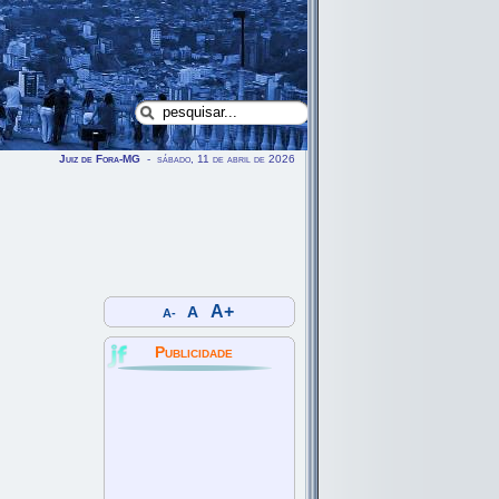
Juiz de Fora-MG
- sábado, 11 de abril de 2026
A+
A
A-
Publicidade