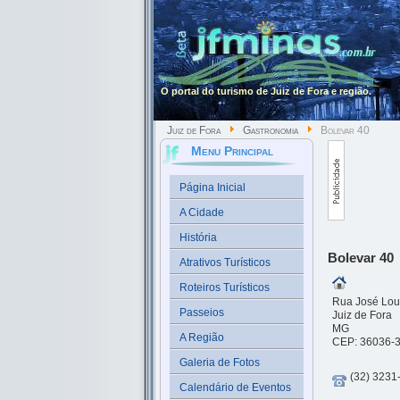
O portal do turismo de Juiz de Fora e região.
Juiz de Fora
Gastronomia
Bolevar 40
Menu Principal
Página Inicial
A Cidade
História
Bolevar 40
Atrativos Turísticos
Roteiros Turísticos
Rua José Lour
Passeios
Juiz de Fora
MG
A Região
CEP: 36036-
Galeria de Fotos
(32) 3231
Calendário de Eventos