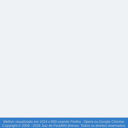
Melhor visualizado em 1024 x 800 usando Firefox - Opera ou Google Chrome.
Copyright © 2009 - 2026 Juiz de Fora/MG jfminas. Todos os direitos reservados.