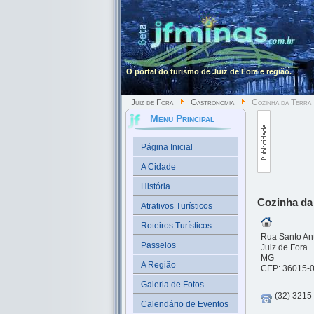
O portal do turismo de Juiz de Fora e região.
Juiz de Fora
Gastronomia
Cozinha da Terra
Menu Principal
Página Inicial
A Cidade
História
Cozinha da
Atrativos Turísticos
Roteiros Turísticos
Rua Santo Ant
Passeios
Juiz de Fora
MG
A Região
CEP: 36015-
Galeria de Fotos
(32) 3215
Calendário de Eventos