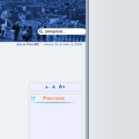
Juiz de Fora-MG
- sábado, 11 de abril de 2026
A+
A
A-
Publicidade