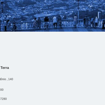
 Terra
ônio , 140
000
-7280