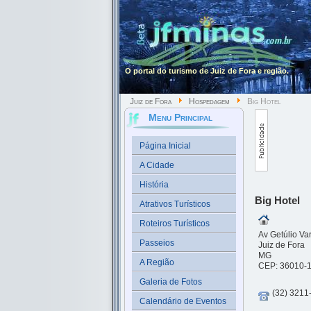
O portal do turismo de Juiz de Fora e região.
Juiz de Fora
Hospedagem
Big Hotel
Menu Principal
Página Inicial
A Cidade
História
Big Hotel
Atrativos Turísticos
Roteiros Turísticos
Av Getúlio Va
Passeios
Juiz de Fora
MG
A Região
CEP: 36010-
Galeria de Fotos
(32) 3211
Calendário de Eventos