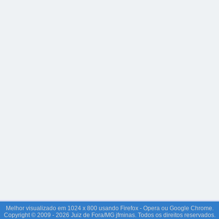
Melhor visualizado em 1024 x 800 usando Firefox - Opera ou Google Chrome.
Copyright © 2009 - 2026 Juiz de Fora/MG jfminas. Todos os direitos reservados.