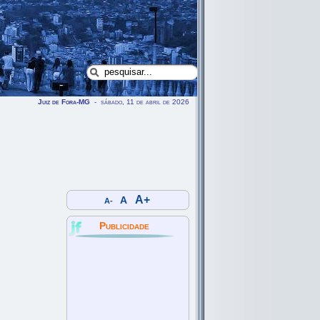
Juiz de Fora-MG
- sábado, 11 de abril de 2026
A+
A
A-
Publicidade