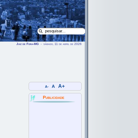
Juiz de Fora-MG
- sábado, 11 de abril de 2026
A+
A
A-
Publicidade