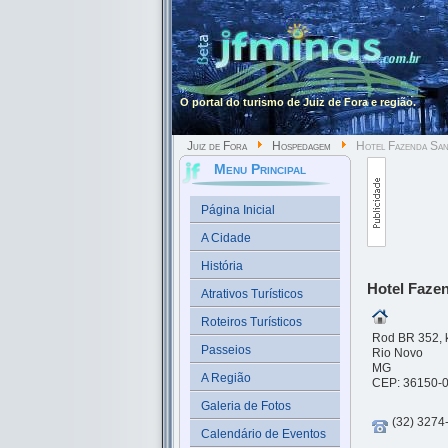
O portal do turismo de Juiz de Fora e região.
Juiz de Fora
Hospedagem
Hotel Fazenda Sant
Menu Principal
Página Inicial
A Cidade
História
Hotel Fazen
Atrativos Turísticos
Roteiros Turísticos
Rod BR 352, 
Passeios
Rio Novo
MG
A Região
CEP: 36150-
Galeria de Fotos
(32) 3274
Calendário de Eventos