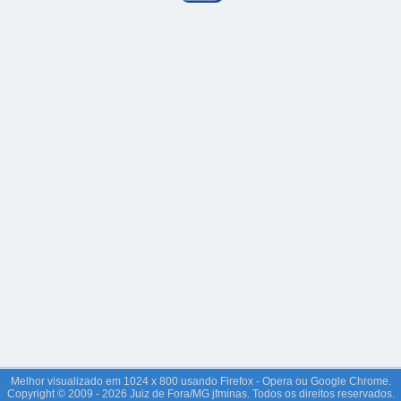
Melhor visualizado em 1024 x 800 usando Firefox - Opera ou Google Chrome.
Copyright © 2009 - 2026 Juiz de Fora/MG jfminas. Todos os direitos reservados.