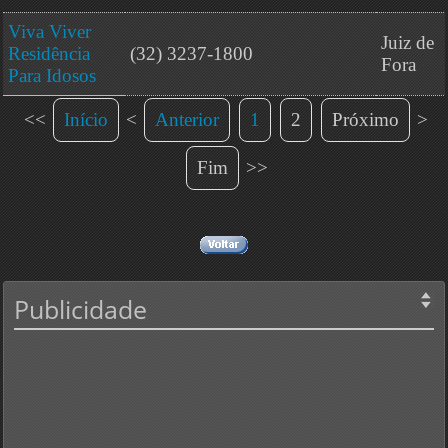
Viva Viver
Juiz de
Residência
(32) 3237-1800
Fora
Para Idosos
<<
Início
<
Anterior
1
2
Próximo
>
Fim
>>
Publicidade