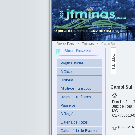
O portal do turismo de Juiz de Fora e região.
Juiz de Fora
Turismo
Cambi Sul
Menu Principal
Página Inicial
A Cidade
História
Cambi Sul
Atrativos Turísticos
Roteiros Turísticos
Rua Halfeld, 7
Passeios
Juiz de Fora
MG
A Região
CEP: 36010-
Galeria de Fotos
(32) 3216
Calendário de Eventos