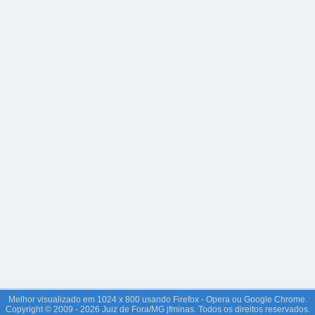
Melhor visualizado em 1024 x 800 usando Firefox - Opera ou Google Chrome.
Copyright © 2009 - 2026 Juiz de Fora/MG jfminas. Todos os direitos reservados.