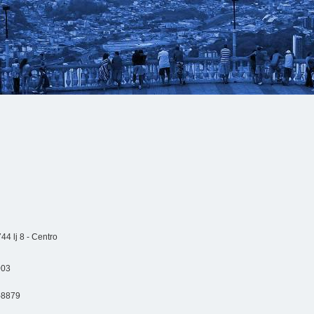
44 lj 8 - Centro
003
-8879