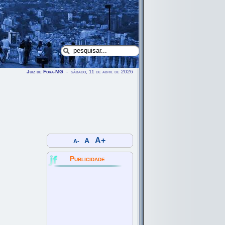
Juiz de Fora-MG
- sábado, 11 de abril de 2026
A+
A
A-
Publicidade