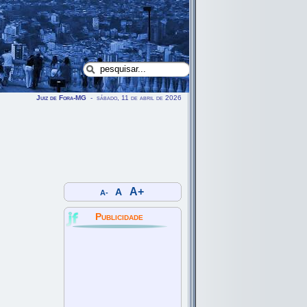
Juiz de Fora-MG
- sábado, 11 de abril de 2026
A+
A
A-
Publicidade