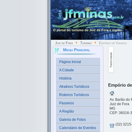
O portal do turismo de Juiz de Fora e região.
Juiz de Fora
Turismo
Empório de Viagens
Menu Principal
Página Inicial
A Cidade
História
Empório de
Atrativos Turísticos
Roteiros Turísticos
Av. Barão do 
Passeios
Juiz de Fora
MG
A Região
CEP: 36016-
Galeria de Fotos
(32) 3215
Calendário de Eventos