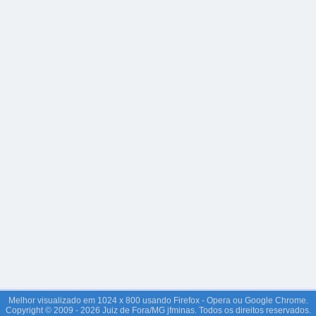
Melhor visualizado em 1024 x 800 usando Firefox - Opera ou Google Chrome.
Copyright © 2009 - 2026 Juiz de Fora/MG jfminas. Todos os direitos reservados.