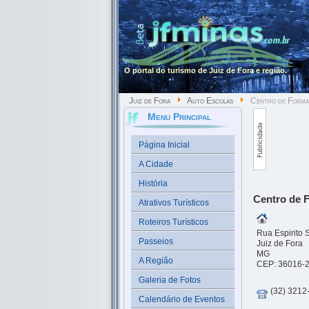
O portal do turismo de Juiz de Fora e região.
Juiz de Fora
Auto Escolas
Centro de Formaç
Menu Principal
Página Inicial
A Cidade
História
Centro de 
Atrativos Turísticos
Roteiros Turísticos
Rua Espirito 
Passeios
Juiz de Fora
MG
A Região
CEP: 36016-
Galeria de Fotos
(32) 3212
Calendário de Eventos