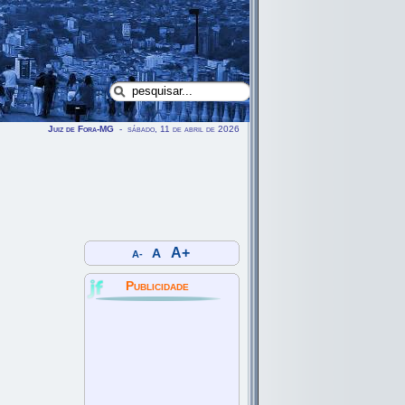
Juiz de Fora-MG
- sábado, 11 de abril de 2026
A+
A
A-
Publicidade