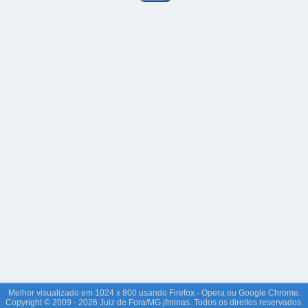
Melhor visualizado em 1024 x 800 usando Firefox - Opera ou Google Chrome.
Copyright © 2009 - 2026 Juiz de Fora/MG jfminas. Todos os direitos reservados.