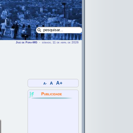
Juiz de Fora-MG
- sábado, 11 de abril de 2026
A+
A
A-
Publicidade