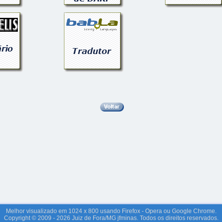
Melhor visualizado em 1024 x 800 usando Firefox - Opera ou Google Chrome.
Copyright © 2009 - 2026 Juiz de Fora/MG jfminas. Todos os direitos reservados.