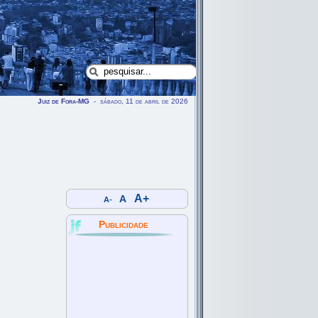
Juiz de Fora-MG
- sábado, 11 de abril de 2026
A+
A
A-
Publicidade