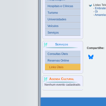
Listas Tel
Hospitais e Clínicas
-
Embrate
-
Oi
Turismo
-
Amarelas
Universidades
Veículos
Serviços
Serviços
Compartilhe:
Consultas Úteis
Reservas Online
Links Úteis
Agenda Cultural
Nenhum evento cadastrado.