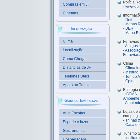
Polícia R
Compras em JF
-
www.dprf
Cinemas
Informaçõ
-
Dnit
-
Mapas Ro
Informação
-
DER
-
Mapa Ro
Clima
Ferrovias
-
Amigos 
Localização
-
Associaç
Ferroviári
Como Chegar
Clima
Distâncias de JF
-
Clima t
-
Institut
Telefones Úteis
-
Tempo A
-
Cptec
Apoio ao Turista
Ecologia 
-
IBEMA - 
Ambiente
Guia de Empresas
-
Ambiente
Lojas de
Auto Escolas
camping
-
Trilhas
Esporte e lazer
-
Casa do
Gastronomia
Turismo S
-
Institut
Hospedagem