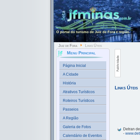
O portal do turismo de Juiz de Fora e região.
Juiz de Fora
Links Úteis
Menu Principal
Página Inicial
A Cidade
História
Links Úteis
Atrativos Turísticos
Roteiros Turísticos
Passeios
A Região
Galeria de Fotos
Detran de
-
www.det
Calendário de Eventos