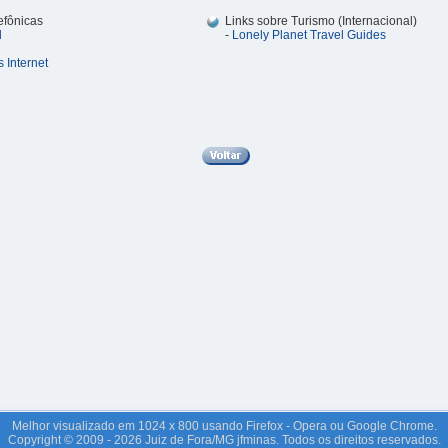
efônicas
Links sobre Turismo (Internacional)
l
-
Lonely Planet Travel Guides
 Internet
Melhor visualizado em 1024 x 800 usando Firefox - Opera ou Google Chrome.
Copyright © 2009 - 2026 Juiz de Fora/MG jfminas. Todos os direitos reservados.