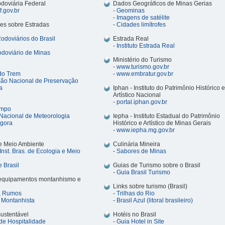
odoviária Federal
Dados Geográficos de Minas Gerias
.gov.br
-
Geominas
-
Imagens de satélite
es sobre Estradas
-
Cidades limítrofes
doviários do Brasil
Estrada Real
-
Instituto Estrada Real
doviário de Minas
Ministério do Turismo
-
www.turismo.gov.br
do Trem
-
www.embratur.gov.br
ão Nacional de Preservação
a
Iphan - Instituto do Patrimônio Histórico e
Artístico Nacional
-
portal.iphan.gov.br
empo
o Nacional de Meteorologia
Iepha -
Instituto Estadual do Patrimônio
gora
Histórico e Artístico de Minas Gerais
-
www.iepha.mg.gov.br
e Meio Ambiente
Culinária Mineira
Inst. Bras. de Ecologia e Meio
-
Sabores de Minas
 Brasil
Guias de Turismo sobre o Brasil
-
Guia Brasil Turismo
 equipamentos montanhismo e
Links sobre turismo (Brasil)
 & Rumos
-
Trilhas do Rio
 Montanhista
-
Brasil Azul (litoral brasileiro)
ustentável
Hotéis no Brasil
o de Hospitalidade
-
Guia Hotel in Site