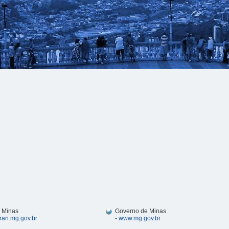
 Minas
Governo de Minas
ran.mg.gov.br
-
www.mg.gov.br