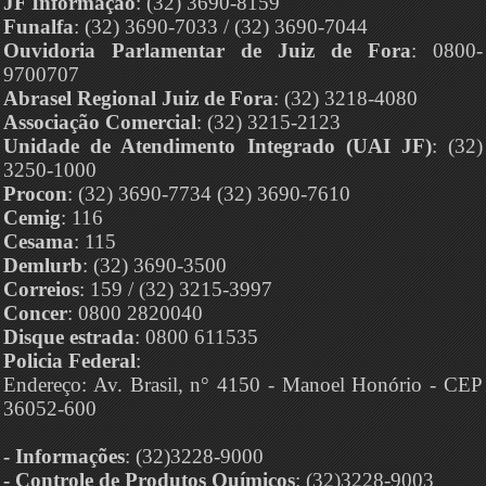
JF Informação
: (32) 3690-8159
Funalfa
: (32) 3690-7033 / (32) 3690-7044
Ouvidoria Parlamentar de Juiz de Fora
: 0800-
9700707
Abrasel Regional Juiz de Fora
: (32) 3218-4080
Associação Comercial
: (32) 3215-2123
Unidade de Atendimento Integrado (UAI JF)
: (32)
3250-1000
Procon
: (32) 3690-7734 (32) 3690-7610
Cemig
: 116
Cesama
: 115
Demlurb
: (32) 3690-3500
Correios
: 159 / (32) 3215-3997
Concer
: 0800 2820040
Disque estrada
: 0800 611535
Policia Federal
:
Endereço: Av. Brasil, n° 4150 - Manoel Honório - CEP
36052-600
- Informações
: (32)3228-9000
- Controle de Produtos Químicos
: (32)3228-9003