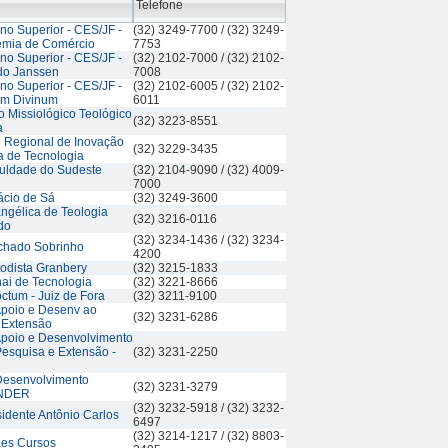
Telefone
no Superior - CES/JF -
(32) 3249-7700 / (32) 3249-
mia de Comércio
7753
no Superior - CES/JF -
(32) 2102-7000 / (32) 2102-
do Janssen
7008
no Superior - CES/JF -
(32) 2102-6005 / (32) 2102-
m Divinum
6011
 Missiológico Teológico
(32) 3223-8551
a
o Regional de Inovação
(32) 3229-3435
a de Tecnologia
uldade do Sudeste
(32) 2104-9090 / (32) 4009-
7000
ácio de Sá
(32) 3249-3600
ngélica de Teologia
(32) 3216-0116
do
(32) 3234-1436 / (32) 3234-
chado Sobrinho
4200
odista Granbery
(32) 3215-1833
ai de Tecnologia
(32) 3221-8666
ctum - Juiz de Fora
(32) 3211-9100
poio e Desenv ao
(32) 3231-6286
 Extensão
poio e Desenvolvimento
Pesquisa e Extensão -
(32) 3231-2250
Desenvolvimento
(32) 3231-3279
UNDER
(32) 3232-5918 / (32) 3232-
idente Antônio Carlos
6497
(32) 3214-1217 / (32) 8803-
ães Cursos