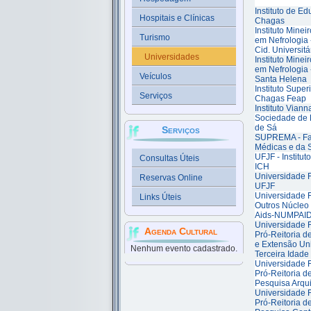
Instituto de E
Hospitais e Clínicas
Chagas
Instituto Mine
Turismo
em Nefrologia
Cid. Universitá
Universidades
Instituto Mine
em Nefrologia
Veículos
Santa Helena
Instituto Supe
Serviços
Chagas Feap
Instituto Viann
Sociedade de 
de Sá
Serviços
SUPREMA - Fa
Médicas e da 
UFJF - Institu
Consultas Úteis
ICH
Universidade F
Reservas Online
UFJF
Universidade F
Links Úteis
Outros Núcleo 
Aids-NUMPAI
Universidade F
Agenda Cultural
Pró-Reitoria d
e Extensão Un
Nenhum evento cadastrado.
Terceira Idade
Universidade F
Pró-Reitoria 
Pesquisa Arqui
Universidade F
Pró-Reitoria 