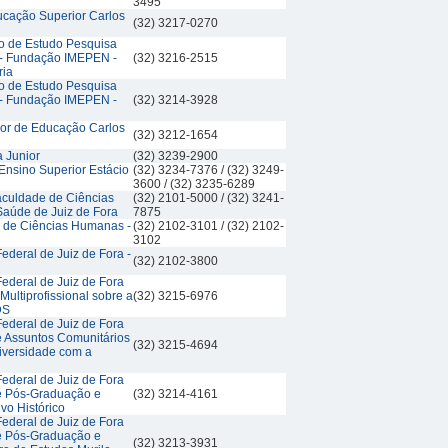
3495
ducação Superior Carlos
(32) 3217-0270
iro de Estudo Pesquisa
 - Fundação IMEPEN -
(32) 3216-2515
ria
iro de Estudo Pesquisa
 - Fundação IMEPEN -
(32) 3214-3928
rior de Educação Carlos
(32) 3212-1654
a Junior
(32) 3239-2900
Ensino Superior Estácio
(32) 3234-7376 / (32) 3249-
3600 / (32) 3235-6289
culdade de Ciências
(32) 2101-5000 / (32) 3241-
Saúde de Juiz de Fora
7875
to de Ciências Humanas -
(32) 2102-3101 / (32) 2102-
3102
ederal de Juiz de Fora -
(32) 2102-3800
ederal de Juiz de Fora
Multiprofissional sobre a
(32) 3215-6976
DS
ederal de Juiz de Fora
e Assuntos Comunitários
(32) 3215-4694
iversidade com a
ederal de Juiz de Fora
de Pós-Graduação e
(32) 3214-4161
vo Histórico
ederal de Juiz de Fora
de Pós-Graduação e
(32) 3213-3931