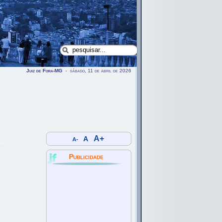
Juiz de Fora-MG
- sábado, 11 de abril de 2026
A+
A
A-
Publicidade