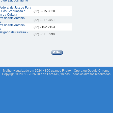
ro de Estudos Murilo
ederal de Juiz de Fora
de Pós-Graduação e
(32) 3215-3850
m da Cultura
residente Antônio
(32) 3217-3701
c
residente Antônio
(32) 2102-2103
c
algado de Oliveira -
(32) 3311-9998
Melhor visualizado em 1024 x 800 usando Firefox - Opera ou Google Chrome.
Copyright © 2009 - 2026 Juiz de Fora/MG jfminas. Todos os direitos reservados.