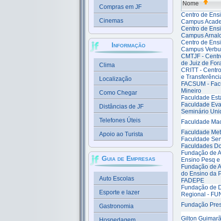
Nome
Compras em JF
Centro de Ensi
Cinemas
Campus Acade
Centro de Ensi
Campus Arnal
Centro de Ensi
Informação
Campus Verbu
CMTJF - Centro
de Juiz de For
Clima
CRITT - Centr
e Transferênci
Localização
FACSUM - Fac
Mineiro
Como Chegar
Faculdade Est
Faculdade Eva
Distâncias de JF
Seminário Uni
Telefones Úteis
Faculdade Ma
Faculdade Met
Apoio ao Turista
Faculdade Sen
Faculdades Do
Fundação de A
Guia de Empresas
Ensino Pesq e
Fundação de A
do Ensino da 
Auto Escolas
FADEPE
Fundação de 
Esporte e lazer
Regional - F
Fundação Pres
Gastronomia
Gilton Guimar
Hospedagem