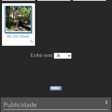
100_1343_620x46...
Exibir num
Publicidade