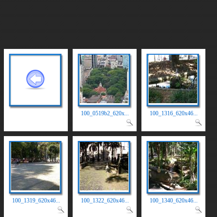
100_0519b2_620x...
100_1316_620x46...
100_1319_620x46...
100_1322_620x46...
100_1340_620x46...