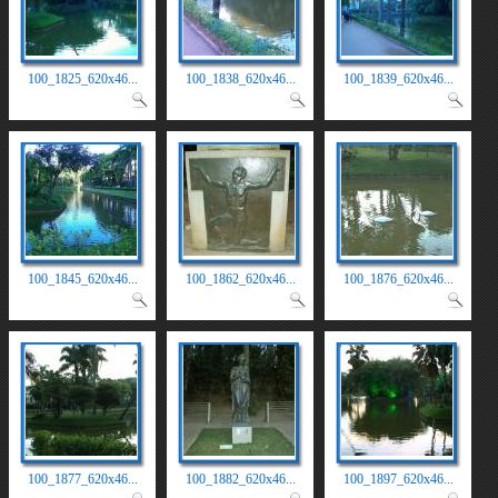
100_1825_620x46...
100_1838_620x46...
100_1839_620x46...
100_1845_620x46...
100_1862_620x46...
100_1876_620x46...
100_1877_620x46...
100_1882_620x46...
100_1897_620x46...