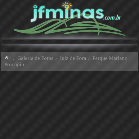
Galeria de Fotos
Juiz de Fora
Parque Mariano
Procópio