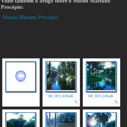
Visite também o artigo sobre o Museu Mariano
Procópio:
Museu Mariano Procópio
100_1813_620x46...
100_1815_620x46...