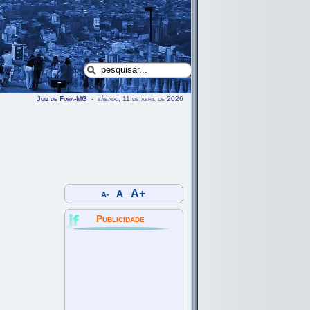
Juiz de Fora-MG
- sábado, 11 de abril de 2026
A+
A
A-
Publicidade