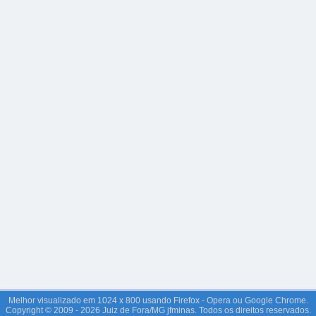
Melhor visualizado em 1024 x 800 usando Firefox - Opera ou Google Chrome.
Copyright © 2009 - 2026 Juiz de Fora/MG jfminas. Todos os direitos reservados.