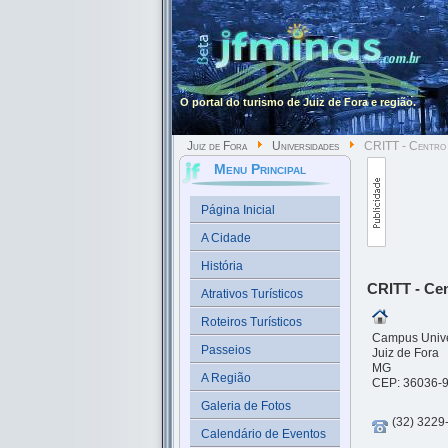
O portal do turismo de Juiz de Fora e região.
Juiz de Fora
Universidades
CRITT - Centro R
Menu Principal
Página Inicial
A Cidade
História
CRITT - Cen
Atrativos Turísticos
Roteiros Turísticos
Campus Univer
Passeios
Juiz de Fora
MG
A Região
CEP: 36036-
Galeria de Fotos
(32) 3229
Calendário de Eventos