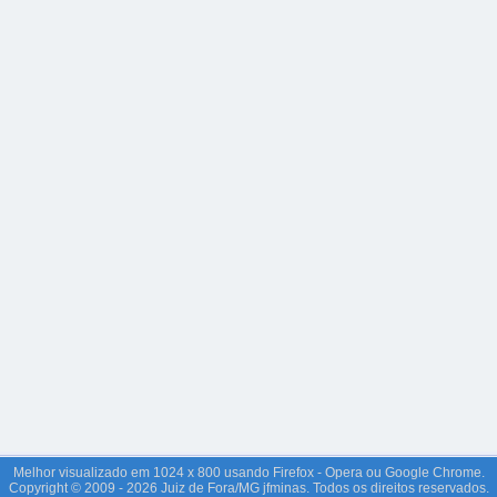
Melhor visualizado em 1024 x 800 usando Firefox - Opera ou Google Chrome.
Copyright © 2009 - 2026 Juiz de Fora/MG jfminas. Todos os direitos reservados.