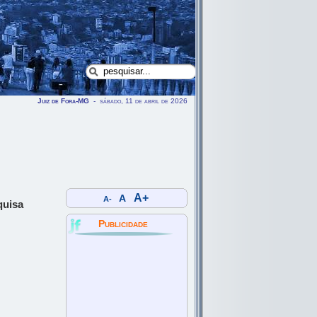
Juiz de Fora-MG
- sábado, 11 de abril de 2026
A+
A
A-
quisa
Publicidade