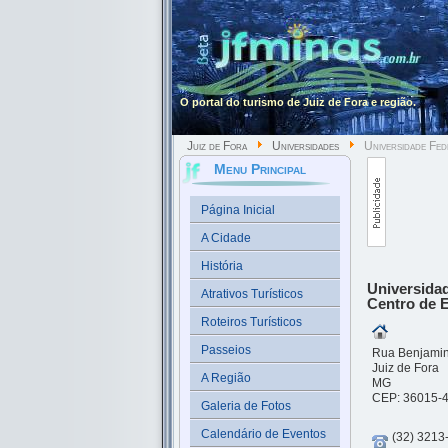
O portal do turismo de Juiz de Fora e região.
Juiz de Fora
Universidades
Universidade Fed
Murilo Mendes
Menu Principal
Página Inicial
A Cidade
História
Universidad
Atrativos Turísticos
Centro de 
Roteiros Turísticos
Passeios
Rua Benjamin
Juiz de Fora
A Região
MG
CEP: 36015-
Galeria de Fotos
Calendário de Eventos
(32) 3213