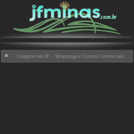
Compras em JF
Shoppings e Centros Comerciais