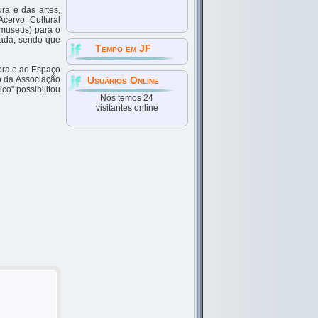
ra e das artes,
cervo Cultural
 museus) para o
cada, sendo que
Tempo em JF
Fora e ao Espaço
io da Associação
Usuários Online
co" possibilitou
Nós temos 24
visitantes online