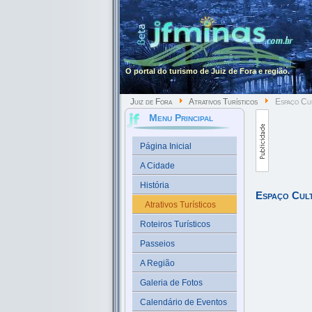
O portal do turismo de Juiz de Fora e região.
Juiz de Fora
Atrativos Turísticos
Espaço Cul
Menu Principal
Página Inicial
A Cidade
História
Espaço Cul
Atrativos Turísticos
Roteiros Turísticos
Passeios
A Região
Galeria de Fotos
Calendário de Eventos