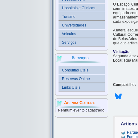
O Espaço Cult
Hospitais e Clínicas
com infraestr
equipado com 
Turismo
armazenamento
cada exposição
Universidades
A lateral esqu
Veículos
Cultural Corre
de Belas Artes 
Serviços
que oito artis
Visitação:
Segunda a sext
Serviços
Local: Rua Mar
Consultas Úteis
Reservas Online
Compartilhe:
Links Úteis
Agenda Cultural
Nenhum evento cadastrado.
Artigos
Parque
Forum 