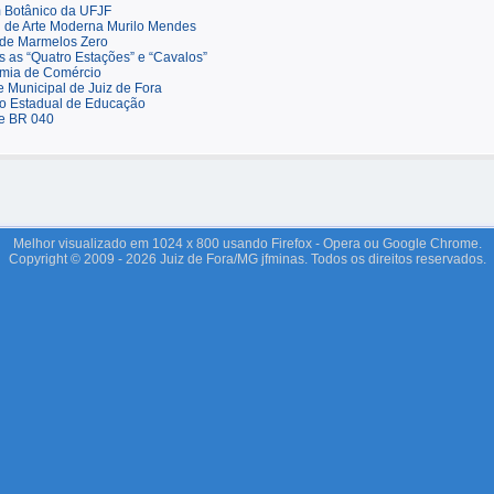
 Botânico da UFJF
 de Arte Moderna Murilo Mendes
 de Marmelos Zero
s as “Quatro Estações” e “Cavalos”
mia de Comércio
 Municipal de Juiz de Fora
uto Estadual de Educação
te BR 040
Melhor visualizado em 1024 x 800 usando Firefox - Opera ou Google Chrome.
Copyright © 2009 - 2026 Juiz de Fora/MG jfminas. Todos os direitos reservados.