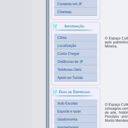
Compras em JF
Cinemas
Informação
Clima
O Espaço Cult
pelo patrimôn
Localização
Mineira.
Como Chegar
Distâncias de JF
Telefones Úteis
Apoio ao Turista
Guia de Empresas
Auto Escolas
O Espaço Cultu
consagrou como
Esporte e lazer
de arte, histó
Procópio - pri
Gastronomia
Murilo Mendes
Hospedagem