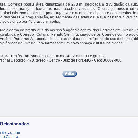
ural Correios possui área climatizada de 270 m² dedicada à divulgação da cultu
utura e segurança adequadas para receber visitantes. O espaço possui um A
trainel (sistema deslizante para organizar e acomodar objetos e documentos de
 das obras. A programação, no segmento das artes visuais, é bastante diversifi
 se estende por 45 dias, em média.
erda externa do prédio que dá acesso à agência central dos Correios em Juiz de 
ios abriga o Corredor Cultural Renato Stehling, criado pelos Correios com o apo
Antônio Parreiras. A parceria, fruto da assinatura de um "termo de uso de bem públi
tas plásticos de Juiz de Fora formassem um novo espaço cultural na cidade.
a, de 10h às 18h, sábados, de 10h às 14h. A entrada é gratuita.
echal Deodoro, 470, térreo - Centro - Juiz de Fora-MG - Cep: 36002-900
 Relacionados
 da Lajinha
da Cultura