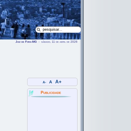
Juiz de Fora-MG
- sábado, 11 de abril de 2026
A+
A
A-
Publicidade