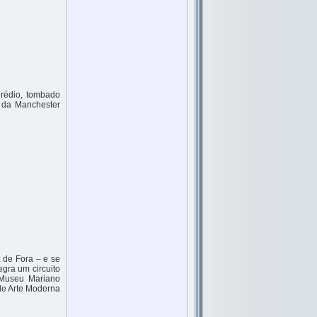
prédio, tombado
s da Manchester
 de Fora – e se
egra um circuito
o Museu Mariano
de Arte Moderna