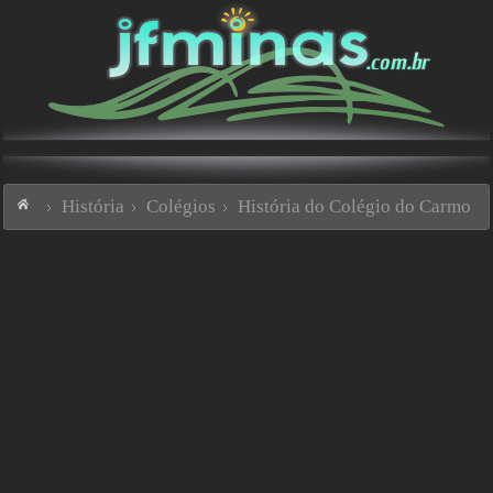
História
Colégios
História do Colégio do Carmo