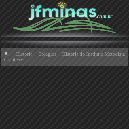
História
Colégios
História do Instituto Metodista
Granbery