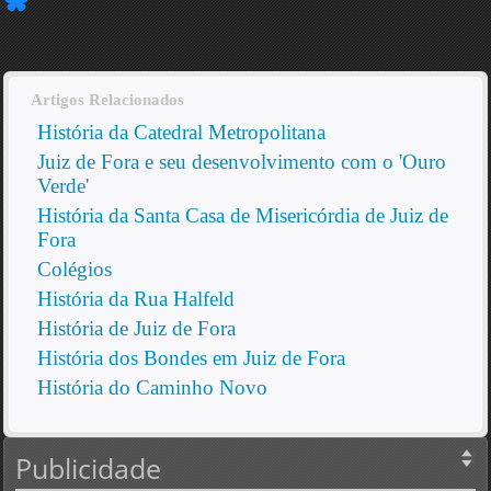
Artigos Relacionados
História da Catedral Metropolitana
Juiz de Fora e seu desenvolvimento com o 'Ouro
Verde'
História da Santa Casa de Misericórdia de Juiz de
Fora
Colégios
História da Rua Halfeld
História de Juiz de Fora
História dos Bondes em Juiz de Fora
História do Caminho Novo
Publicidade