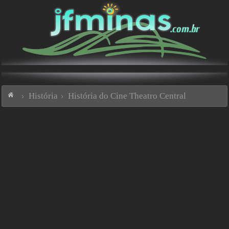
História
História do Cine Theatro Central