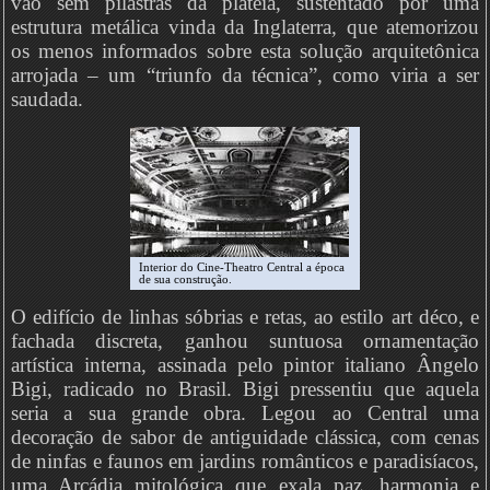
vão sem pilastras da plateia, sustentado por uma
estrutura metálica vinda da Inglaterra, que atemorizou
os menos informados sobre esta solução arquitetônica
arrojada – um “triunfo da técnica”, como viria a ser
saudada.
Interior do Cine-Theatro Central a época
de sua construção.
O edifício de linhas sóbrias e retas, ao estilo art déco, e
fachada discreta, ganhou suntuosa ornamentação
artística interna, assinada pelo pintor italiano Ângelo
Bigi, radicado no Brasil. Bigi pressentiu que aquela
seria a sua grande obra. Legou ao Central uma
decoração de sabor de antiguidade clássica, com cenas
de ninfas e faunos em jardins românticos e paradisíacos,
uma Arcádia mitológica que exala paz, harmonia e