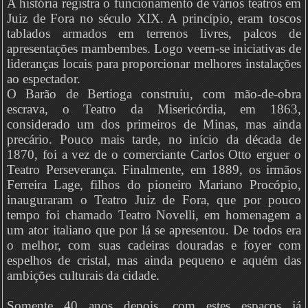
A história registra o funcionamento de vários teatros em
Juiz de Fora no século XIX. A princípio, eram toscos
tablados armados em terrenos livres, palcos de
apresentações mambembes. Logo veem-se iniciativas de
lideranças locais para proporcionar melhores instalações
ao espectador.
O Barão de Bertioga construiu, com mão-de-obra
escrava, o Teatro da Misericórdia, em 1863,
considerado um dos primeiros de Minas, mas ainda
precário. Pouco mais tarde, no início da década de
1870, foi a vez de o comerciante Carlos Otto erguer o
Teatro Perseverança. Finalmente, em 1889, os irmãos
Ferreira Lage, filhos do pioneiro Mariano Procópio,
inauguraram o Teatro Juiz de Fora, que por pouco
tempo foi chamado Teatro Novelli, em homenagem a
um ator italiano que por lá se apresentou. De todos era
o melhor, com suas cadeiras douradas e foyer com
espelhos de cristal, mas ainda pequeno e aquém das
ambições culturais da cidade.
Somente 40 anos depois, com estes espaços já