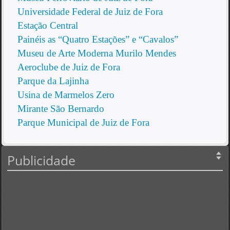
Universidade Federal de Juiz de Fora
Estação Central
Painéis as “Quatro Estações” e “Cavalos”
Museu de Arte Moderna Murilo Mendes
Aeroclube de Juiz de Fora
Parque da Lajinha
Usina de Marmelos Zero
Mirante São Bernardo
Parque Municipal de Juiz de Fora
Publicidade