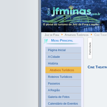
O portal do turismo de Juiz de Fora e região.
Juiz de Fora
Atrativos Turísticos
Cine Theat
Menu Principal
Página Inicial
A Cidade
História
Cine Theat
Atrativos Turísticos
Roteiros Turísticos
Passeios
A Região
Galeria de Fotos
Calendário de Eventos