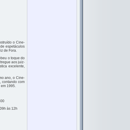
nstruído o Cine-
a de espetáculos
uiz de Fora.
cebeu o toque do
tregue aos juiz-
ica excelente,
mo ano, o Cine-
a, contando com
e em 1995.
400
 09h às 12h