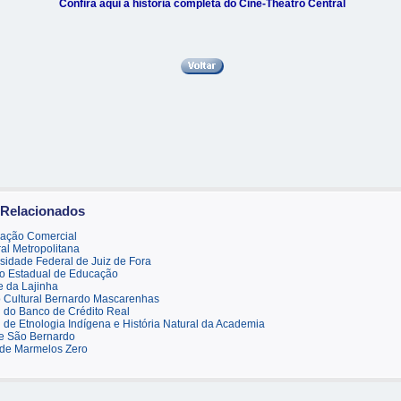
Confira aqui a história completa do Cine-Theatro Central
 Relacionados
iação Comercial
al Metropolitana
sidade Federal de Juiz de Fora
uto Estadual de Educação
 da Lajinha
 Cultural Bernardo Mascarenhas
 do Banco de Crédito Real
de Etnologia Indígena e História Natural da Academia
e São Bernardo
 de Marmelos Zero