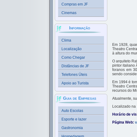
Compras em JF
Cinemas
Informação
Clima
Em 1928, quand
Localização
Theatro Centra
à altura do mun
Como Chegar
O arquiteto Ra
pintor italian
Distâncias de JF
foranos em 30
sendo consider
Telefones Úteis
Em 1994 é tomb
Apoio ao Turista
Theatro Centra
recursos do Mi
Guia de Empresas
Atualmente, su
Localizado na 
Auto Escolas
Horário de vis
Esporte e lazer
Página Web:
w
Gastronomia
Hospedagem