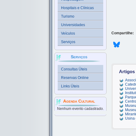
Hospitais e Clínicas
Turismo
Universidades
Compartilhe:
Veículos
Serviços
Serviços
Consultas Úteis
Artigos
Reservas Online
Assoc
Catedr
Links Úteis
Univer
Instit
Parque
Agenda Cultural
Centro
Museu
Nenhum evento cadastrado.
Museu 
Mirant
Usina