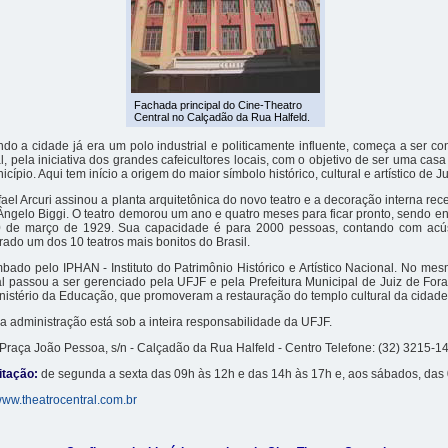
Fachada principal do Cine-Theatro
Central no Calçadão da Rua Halfeld.
o a cidade já era um polo industrial e politicamente influente, começa a ser co
l, pela iniciativa dos grandes cafeicultores locais, com o objetivo de ser uma cas
icípio. Aqui tem início a origem do maior símbolo histórico, cultural e artístico de J
fael Arcuri assinou a planta arquitetônica do novo teatro e a decoração interna re
o Ângelo Biggi. O teatro demorou um ano e quatro meses para ficar pronto, sendo en
 de março de 1929. Sua capacidade é para 2000 pessoas, contando com acúst
ado um dos 10 teatros mais bonitos do Brasil.
ado pelo IPHAN - Instituto do Patrimônio Histórico e Artístico Nacional. No mes
l passou a ser gerenciado pela UFJF e pela Prefeitura Municipal de Juiz de For
nistério da Educação, que promoveram a restauração do templo cultural da cidad
a administração está sob a inteira responsabilidade da UFJF.
Praça João Pessoa, s/n - Calçadão da Rua Halfeld - Centro Telefone: (32) 3215-1
itação:
de segunda a sexta das 09h às 12h e das 14h às 17h e, aos sábados, das
ww.theatrocentral.com.br