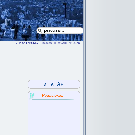
Juiz de Fora-MG
- sábado, 11 de abril de 2026
A+
A
A-
Publicidade