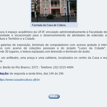
Fachada da Casa de Cultura.
tura é espaço acadêmico da UFJF, vinculado administrativamente à Faculdade de 
unidade e vocacionado para o desenvolvimento de atividades de extensão s
ura e Território e a Cidade.
galerias de exposição, terminais de computadores com acesso gratuito à intern
eo com acervo de coleções pessoais e do projeto "Luzes da Cidade",
e 30 lugares, e leitura equipada com televisão e terminais de áudio.
, um anfiteatro, uma praça e uma cafeteria, localizados no centro da Casa e re
ia.
v. Barão do Rio Branco, 3372 - Telefone: (32) 3215-4694
itação:
de segunda a sexta-feira, das 14h às 19h.
ttps://www.casadecultura.ufjf.br