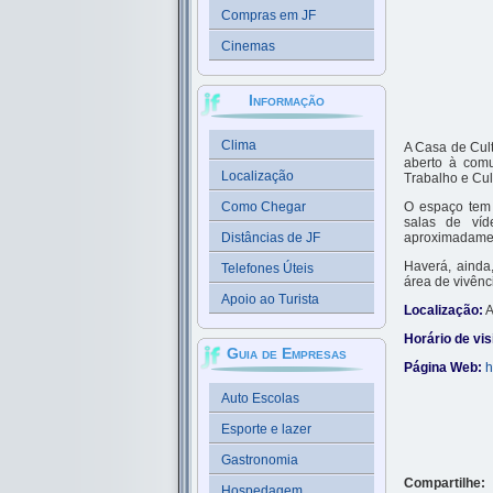
Compras em JF
Cinemas
Informação
Clima
A Casa de Cul
aberto à com
Localização
Trabalho e Cult
Como Chegar
O espaço tem 
salas de víd
Distâncias de JF
aproximadament
Haverá, ainda
Telefones Úteis
área de vivênc
Apoio ao Turista
Localização:
A
Horário de vis
Guia de Empresas
Página Web:
h
Auto Escolas
Esporte e lazer
Gastronomia
Compartilhe:
Hospedagem