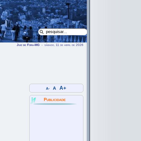
Juiz de Fora-MG
- sábado, 11 de abril de 2026
A+
A
A-
Publicidade