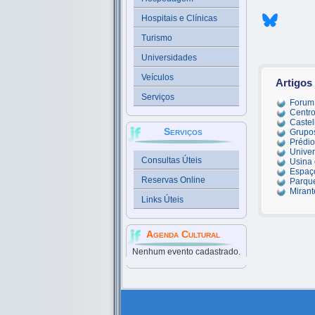
Hospitais e Clínicas
Turismo
Universidades
Veículos
Artigos
Serviços
Forum 
Centro
Caste
Serviços
Grupos
Prédio
Univer
Consultas Úteis
Usina
Espaço
Reservas Online
Parque
Mirant
Links Úteis
Agenda Cultural
Nenhum evento cadastrado.