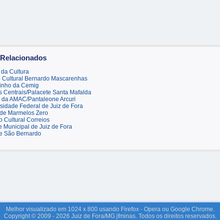
 Relacionados
da Cultura
 Cultural Bernardo Mascarenhas
linho da Cemig
 Centrais/Palacete Santa Mafalda
 da AMAC/Pantaleone Arcuri
sidade Federal de Juiz de Fora
 de Marmelos Zero
 Cultural Correios
 Municipal de Juiz de Fora
e São Bernardo
Melhor visualizado em 1024 x 800 usando Firefox - Opera ou Google Chrome.
Copyright © 2009 - 2026 Juiz de Fora/MG jfminas. Todos os direitos reservados.