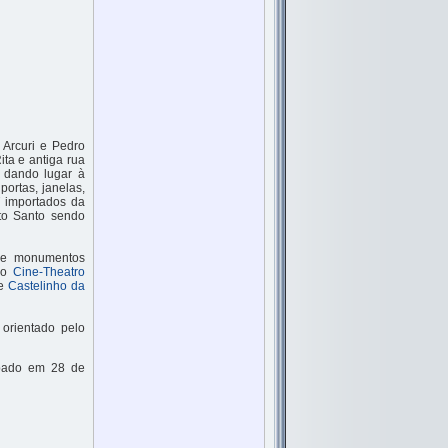
 Arcuri e Pedro
ta e antiga rua
a dando lugar à
portas, janelas,
T importados da
ito Santo sendo
s e monumentos
 o
Cine-Theatro
 e
Castelinho da
orientado pelo
ombado em 28 de