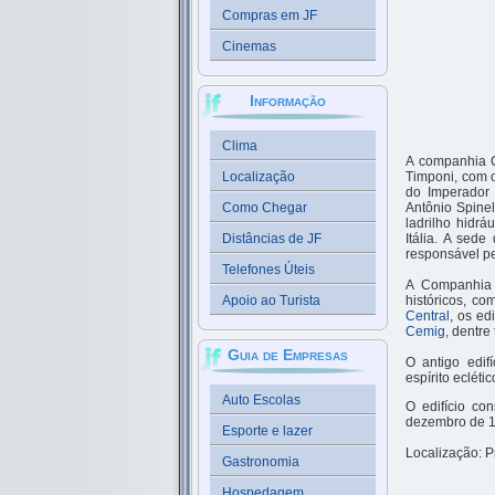
Compras em JF
Cinemas
Informação
Clima
A companhia C
Localização
Timponi, com o
do Imperador 
Como Chegar
Antônio Spinel
ladrilho hidr
Distâncias de JF
Itália. A sed
responsável pel
Telefones Úteis
A Companhia 
Apoio ao Turista
históricos, c
Central
, os ed
Cemig
, dentre
Guia de Empresas
O antigo edif
espírito eclét
Auto Escolas
O edifício co
dezembro de 1
Esporte e lazer
Localização: P
Gastronomia
Hospedagem