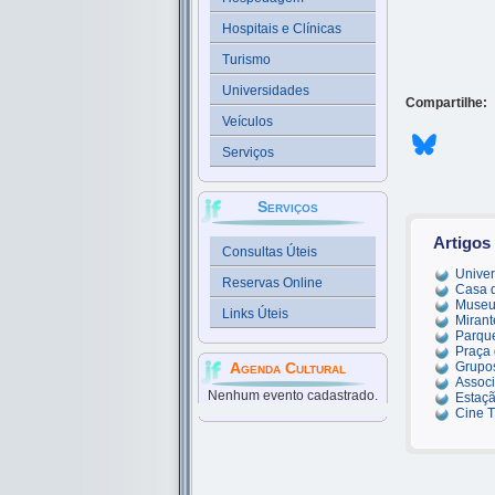
Hospitais e Clínicas
Turismo
Universidades
Compartilhe:
Veículos
Serviços
Serviços
Artigos
Consultas Úteis
Univer
Reservas Online
Casa d
Museu
Links Úteis
Miran
Parque
Praça 
Agenda Cultural
Grupos
Assoc
Nenhum evento cadastrado.
Estaçã
Cine T