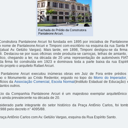
Fachada do Prédio da Construtora
Pantaleone Arcuri.
onstrutora Pantaleone Arcuri foi fundada em 1895 por iniciativa de Pantaleone
 nome de Pantaleone Arcuri e Timponi com escritório na esquina da rua Santa Ri
(atual Av. Getúlio Vargas). Mais tarde, em 1898, Timponi desligou-se da firm
li. Destacou-se por suas oficinas onde produzia-se carroças, telhas de amianto, 
áulico, chegando a ter, na década de 20 uma representação de automóveis FIA
e da firma foi construída em 1923 e dominava toda a parte baixa da rua Espír
o projeto o arquiteto Rafael Arcuri.
Pantaleone Arcuri executou inúmeras obras em Juiz de Fora entre prédio
omo o Monumento ao Cristo Redentor, erguido no topo do
Morro do Imperador
,
ifícios da
Associação Comercial
,
Escola Normal
(Instituto Estadual de Educação)
 tantos outros.
ício da Companhia Pantaleone Arcuri é um majestoso exemplar arquitetônico 
ico ainda prevalecente na década de 20.
nsiderado parte integrante do setor histórico da Praça Antônio Carlos, foi t
988 pelo decreto n° 4095/88.
raça Antônio Carlos com Av. Getúlio Vargas, esquina da Rua Espírito Santo.