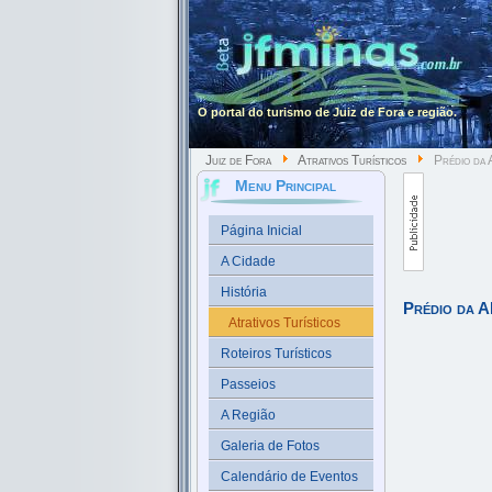
O portal do turismo de Juiz de Fora e região.
Juiz de Fora
Atrativos Turísticos
Prédio da
Menu Principal
Página Inicial
A Cidade
História
Prédio da 
Atrativos Turísticos
Roteiros Turísticos
Passeios
A Região
Galeria de Fotos
Calendário de Eventos