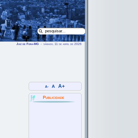
Juiz de Fora-MG
- sábado, 11 de abril de 2026
A+
A
A-
Publicidade