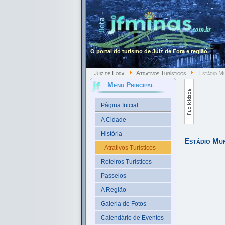
O portal do turismo de Juiz de Fora e região.
Juiz de Fora
Atrativos Turísticos
Estádio Mu
Menu Principal
Página Inicial
A Cidade
História
Estádio Mun
Atrativos Turísticos
Roteiros Turísticos
Passeios
A Região
Galeria de Fotos
Calendário de Eventos