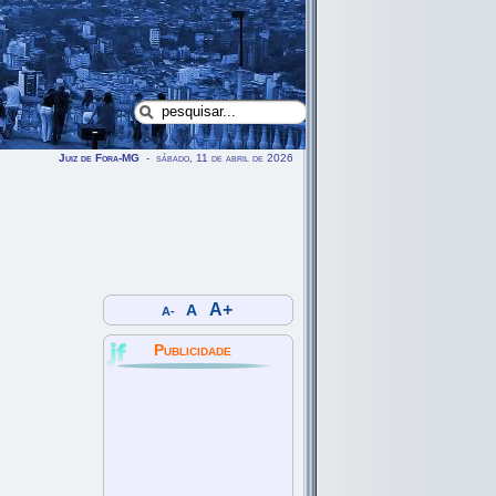
Juiz de Fora-MG
- sábado, 11 de abril de 2026
A+
A
A-
Publicidade