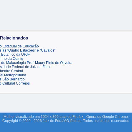
 Relacionados
uto Estadual de Educação
s as “Quatro Estações” e “Cavalos”
 Botânico da UFJF
linho da Cemig
de Malacologia Prof. Maury Pinto de Oliveira
sidade Federal de Juiz de Fora
heatro Central
al Metropolitana
e São Bernardo
 Cultural Correios
Melhor visualizado em 1024 x 800 usando Firefox - Opera ou Google Chrome.
Copyright © 2009 - 2026 Juiz de Fora/MG jfminas. Todos os direitos reservados.