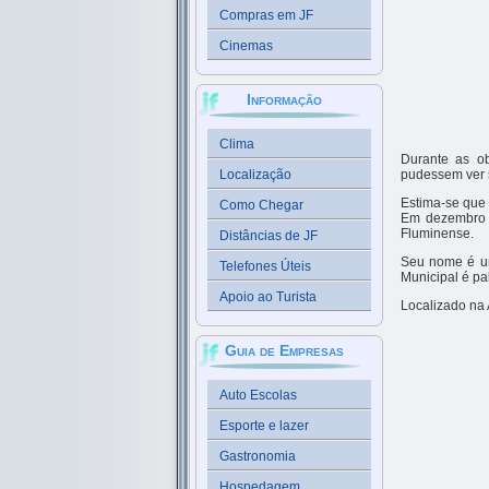
Compras em JF
Cinemas
Informação
Clima
Durante as ob
Localização
pudessem ver 
Estima-se que 
Como Chegar
Em dezembro d
Fluminense.
Distâncias de JF
Seu nome é um
Telefones Úteis
Municipal é pa
Apoio ao Turista
Localizado na 
Guia de Empresas
Auto Escolas
Esporte e lazer
Gastronomia
Hospedagem