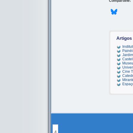
Compartilhe:
Artigos
Instit
Painéi
Jardim
Caste
Museu 
Univer
Cine T
Catedr
Mirant
Espaço